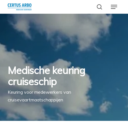
Menu
Skip
to
search
main
content
Search
Medische keuring
cruiseschip
Keuring voor medewerkers van
cruisevaartmaatschappijen